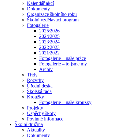
Kalendář akcí
Dokumenty
Organizace školního roku
Školní vzdělávací program
Fotogalerie
2025⁄2026
2024⁄2025
2023⁄2024
2022⁄2023
2021⁄2022
Fotogalerie – naše práce
Fotogalerie – to jsme my
Archiv
Třídy
Rozvrhy
Úřední deska
Školská rada
Kroužky
Fotogalerie – naše kroužky
Projekty
Úspěchy školy
Povinné informace
Školní družina
Aktuality
Dokumenty