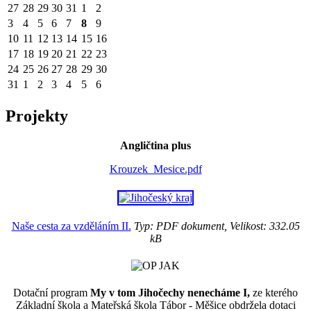
27
28
29
30
31
1
2
3
4
5
6
7
8
9
10
11
12
13
14
15
16
17
18
19
20
21
22
23
24
25
26
27
28
29
30
31
1
2
3
4
5
6
Projekty
Angličtina plus
Krouzek_Mesice.pdf
Naše cesta za vzděláním II.
Typ: PDF dokument, Velikost: 332.05
kB
Dotační program
My v tom Jihočechy nenecháme I,
ze kterého
Základní škola a Mateřská škola Tábor - Měšice obdržela dotaci