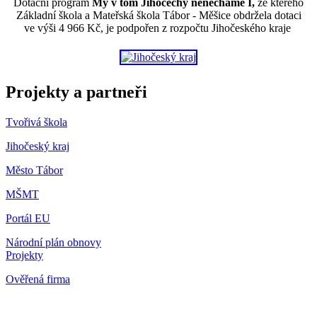
Dotační program
My v tom Jihočechy nenecháme I,
ze kterého
Základní škola a Mateřská škola Tábor - Měšice obdržela dotaci
ve výši 4 966 Kč, je podpořen z rozpočtu Jihočeského kraje
Projekty a partneři
Tvořivá škola
Jihočeský kraj
Město Tábor
MŠMT
Portál EU
Národní plán obnovy
Projekty
Ověřená firma