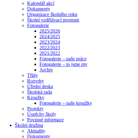
Kalendář akcí
Dokumenty
Organizace školního roku
Školní vzdělávací program
Fotogalerie
2025⁄2026
2024⁄2025
2023⁄2024
2022⁄2023
2021⁄2022
Fotogalerie – naše práce
Fotogalerie – to jsme my
Archiv
Třídy
Rozvrhy
Úřední deska
Školská rada
Kroužky
Fotogalerie – naše kroužky
Projekty
Úspěchy školy
Povinné informace
Školní družina
Aktuality
Dokumenty