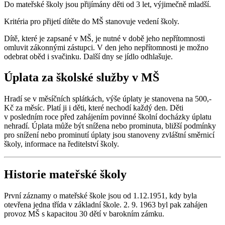
Do mateřské školy jsou přijímány děti od 3 let, výjimečně mladší.
Kritéria pro přijetí dítěte do MŠ stanovuje vedení školy.
Dítě, které je zapsané v MŠ, je nutné v době jeho nepřítomnosti
omluvit zákonnými zástupci. V den jeho nepřítomnosti je možno
odebrat oběd i svačinku. Další dny se jídlo odhlašuje.
Úplata za školské služby v MŠ
Hradí se v měsíčních splátkách, výše úplaty je stanovena na 500,-
Kč za měsíc. Platí ji i děti, které nechodí každý den. Děti
v posledním roce před zahájením povinné školní docházky úplatu
nehradí. Úplata může být snížena nebo prominuta, bližší podmínky
pro snížení nebo prominutí úplaty jsou stanoveny zvláštní směrnicí
školy, informace na ředitelství školy.
Historie mateřské školy
První záznamy o mateřské škole jsou od 1.12.1951, kdy byla
otevřena jedna třída v základní škole. 2. 9. 1963 byl pak zahájen
provoz MŠ s kapacitou 30 dětí v barokním zámku.