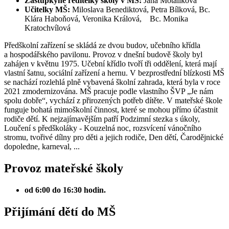
Zástupkyně ředitelky školy v MŠ:
Jana Motalíková
Učitelky MŠ:
Miloslava Benediktová, Petra Bílková, Bc.
Klára Haboňová, Veronika Králová, Bc. Monika
Kratochvílová
Předškolní zařízení se skládá ze dvou budov, učebního křídla
a hospodářského pavilonu. Provoz v dnešní budově školy byl
zahájen v květnu 1975. Učební křídlo tvoří tři oddělení, která mají
vlastní šatnu, sociální zařízení a hernu. V bezprostřední blízkosti MŠ
se nachází rozlehlá plně vybavená školní zahrada, která byla v roce
2021 zmodernizována. MŠ pracuje podle vlastního ŠVP „Je nám
spolu dobře“, vychází z přirozených potřeb dítěte. V mateřské škole
funguje bohatá mimoškolní činnost, které se mohou přímo účastnit
rodiče dětí. K nejzajímavějším patří Podzimní stezka s úkoly,
Loučení s předškoláky - Kouzelná noc, rozsvícení vánočního
stromu, tvořivé dílny pro děti a jejich rodiče, Den dětí, Čarodějnické
dopoledne, karneval, ...
Provoz mateřské školy
od 6:00 do 16:30 hodin.
Přijímání dětí do MŠ