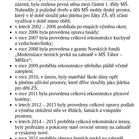
zázemí, byla zrušena pevná stěna mezi částmi 1. třídy MŠ.
Nahradily ji pojízdné dveře a děti MŠ mohly druhý prostor,
který v té době sloužil jako jídelna pro žáky ZŠ, též zčásti
využívat v době mimo oběd;
v letech 2002 – 2006 probíhala po etapách výměna oken;
v roce 2006 byla provedena oprava fasády;
v roce 2007 byla provedena celková rekonstrukce kuchyně
a vzduchotechniky;
v roce 2008 byla provedena z grantu Norských fondů
„Modernizace herních prvků na zahradě v MŠ Tábor –
Měšice“;
v roce 2009 proběhla rekonstrukce střešního pláště včetně
zateplení;
v roce 2010, v únoru, byly mateřské škole dány opět
k plnému užívání prostory, které dříve sloužily jako jídelna
pro děti ZŠ;
v roce 2011 byla provedena celková rekonstrukce plynové
kotelny;
v letech 2012 – 2015 byly provedeny celkové opravy podlah
a výměna obložení stěn ve třídách, šatnách a vstupním
prostoru;
v letech 2014 – 2015 proběhla celková rekonstrukce terasy,
byly prořezány a pokáceny staré ovocné stromy na zahradě
a vysázeny nové.
v roce 2021 proběhla obnova herních prvků na zahradě