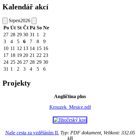
Kalendář akcí
Srpen
2026
Po
Út
St
Čt
Pá
So
Ne
27
28
29
30
31
1
2
3
4
5
6
7
8
9
10
11
12
13
14
15
16
17
18
19
20
21
22
23
24
25
26
27
28
29
30
31
1
2
3
4
5
6
Projekty
Angličtina plus
Krouzek_Mesice.pdf
Naše cesta za vzděláním II.
Typ: PDF dokument, Velikost: 332.05
kB