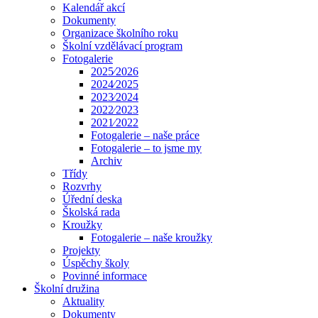
Kalendář akcí
Dokumenty
Organizace školního roku
Školní vzdělávací program
Fotogalerie
2025⁄2026
2024⁄2025
2023⁄2024
2022⁄2023
2021⁄2022
Fotogalerie – naše práce
Fotogalerie – to jsme my
Archiv
Třídy
Rozvrhy
Úřední deska
Školská rada
Kroužky
Fotogalerie – naše kroužky
Projekty
Úspěchy školy
Povinné informace
Školní družina
Aktuality
Dokumenty