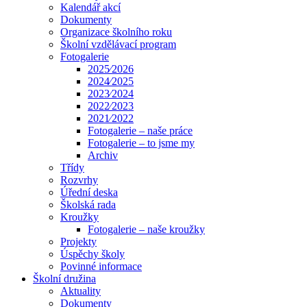
Kalendář akcí
Dokumenty
Organizace školního roku
Školní vzdělávací program
Fotogalerie
2025⁄2026
2024⁄2025
2023⁄2024
2022⁄2023
2021⁄2022
Fotogalerie – naše práce
Fotogalerie – to jsme my
Archiv
Třídy
Rozvrhy
Úřední deska
Školská rada
Kroužky
Fotogalerie – naše kroužky
Projekty
Úspěchy školy
Povinné informace
Školní družina
Aktuality
Dokumenty