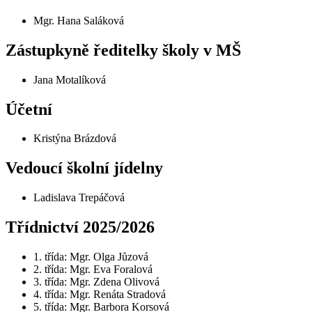
Mgr. Hana Saláková
Zástupkyně ředitelky školy v MŠ
Jana Motalíková
Účetní
Kristýna Brázdová
Vedoucí školní jídelny
Ladislava Trepáčová
Třídnictví 2025/2026
1. třída: Mgr. Olga Jůzová
2. třída: Mgr. Eva Foralová
3. třída: Mgr. Zdena Olivová
4. třída: Mgr. Renáta Stradová
5. třída: Mgr. Barbora Korsová