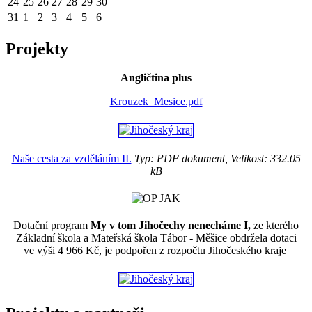
24
25
26
27
28
29
30
31
1
2
3
4
5
6
Projekty
Angličtina plus
Krouzek_Mesice.pdf
Naše cesta za vzděláním II.
Typ: PDF dokument, Velikost: 332.05
kB
Dotační program
My v tom Jihočechy nenecháme I,
ze kterého
Základní škola a Mateřská škola Tábor - Měšice obdržela dotaci
ve výši 4 966 Kč, je podpořen z rozpočtu Jihočeského kraje