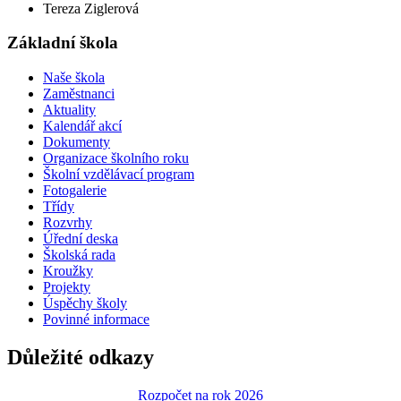
Tereza Ziglerová
Základní škola
Naše škola
Zaměstnanci
Aktuality
Kalendář akcí
Dokumenty
Organizace školního roku
Školní vzdělávací program
Fotogalerie
Třídy
Rozvrhy
Úřední deska
Školská rada
Kroužky
Projekty
Úspěchy školy
Povinné informace
Důležité odkazy
Rozpočet na rok 2026