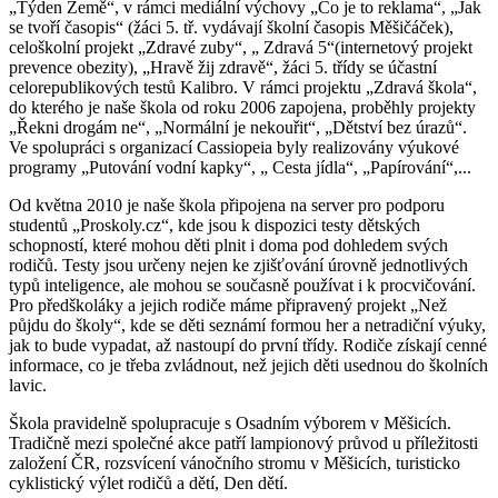
„Týden Země“, v rámci mediální výchovy „Co je to reklama“, „Jak
se tvoří časopis“ (žáci 5. tř. vydávají školní časopis Měšičáček),
celoškolní projekt „Zdravé zuby“, „ Zdravá 5“(internetový projekt
prevence obezity), „Hravě žij zdravě“, žáci 5. třídy se účastní
celorepublikových testů Kalibro. V rámci projektu „Zdravá škola“,
do kterého je naše škola od roku 2006 zapojena, proběhly projekty
„Řekni drogám ne“, „Normální je nekouřit“, „Dětství bez úrazů“.
Ve spolupráci s organizací Cassiopeia byly realizovány výukové
programy „Putování vodní kapky“, „ Cesta jídla“, „Papírování“,...
Od května 2010 je naše škola připojena na server pro podporu
studentů „Proskoly.cz“, kde jsou k dispozici testy dětských
schopností, které mohou děti plnit i doma pod dohledem svých
rodičů. Testy jsou určeny nejen ke zjišťování úrovně jednotlivých
typů inteligence, ale mohou se současně používat i k procvičování.
Pro předškoláky a jejich rodiče máme připravený projekt „Než
půjdu do školy“, kde se děti seznámí formou her a netradiční výuky,
jak to bude vypadat, až nastoupí do první třídy. Rodiče získají cenné
informace, co je třeba zvládnout, než jejich děti usednou do školních
lavic.
Škola pravidelně spolupracuje s Osadním výborem v Měšicích.
Tradičně mezi společné akce patří lampionový průvod u příležitosti
založení ČR, rozsvícení vánočního stromu v Měšicích, turisticko
cyklistický výlet rodičů a dětí, Den dětí.