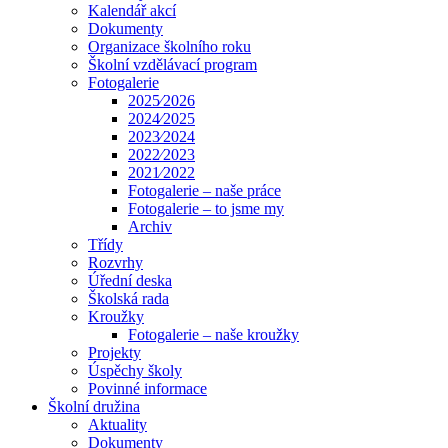
Kalendář akcí
Dokumenty
Organizace školního roku
Školní vzdělávací program
Fotogalerie
2025⁄2026
2024⁄2025
2023⁄2024
2022⁄2023
2021⁄2022
Fotogalerie – naše práce
Fotogalerie – to jsme my
Archiv
Třídy
Rozvrhy
Úřední deska
Školská rada
Kroužky
Fotogalerie – naše kroužky
Projekty
Úspěchy školy
Povinné informace
Školní družina
Aktuality
Dokumenty