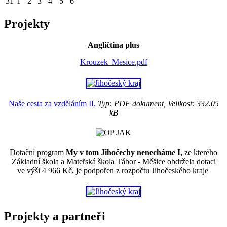
31
1
2
3
4
5
6
Projekty
Angličtina plus
Krouzek_Mesice.pdf
Naše cesta za vzděláním II.
Typ: PDF dokument, Velikost: 332.05
kB
Dotační program
My v tom Jihočechy nenecháme I,
ze kterého
Základní škola a Mateřská škola Tábor - Měšice obdržela dotaci
ve výši 4 966 Kč, je podpořen z rozpočtu Jihočeského kraje
Projekty a partneři