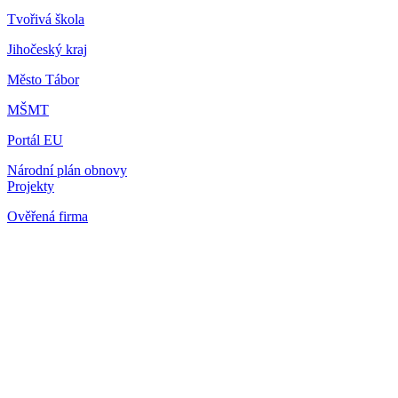
Tvořivá škola
Jihočeský kraj
Město Tábor
MŠMT
Portál EU
Národní plán obnovy
Projekty
Ověřená firma