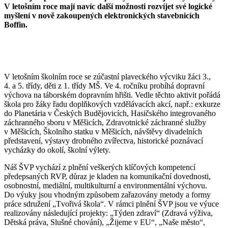
V letošním roce mají navíc další možnosti rozvíjet své logické
myšlení v nově zakoupených elektronických stavebnicích
Boffin.
V letošním školním roce se zúčastní plaveckého výcviku žáci 3.,
4. a 5. třídy, děti z 1. třídy MŠ. Ve 4. ročníku probíhá dopravní
výchova na táborském dopravním hřišti. Vedle těchto aktivit pořádá
škola pro žáky řadu doplňkových vzdělávacích akcí, např.: exkurze
do Planetária v Českých Budějovicích, Hasičského integrovaného
záchranného sboru v Měšicích, Zdravotnické záchranné služby
v Měšicích, Školního statku v Měšicích, návštěvy divadelních
představení, výstavy drobného zvířectva, historické poznávací
vycházky do okolí, školní výlety.
Náš ŠVP vychází z plnění veškerých klíčových kompetencí
předepsaných RVP, důraz je kladen na komunikační dovednosti,
osobnostní, mediální, multikulturní a environmentální výchovu.
Do výuky jsou vhodným způsobem zařazovány metody a formy
práce sdružení „Tvořivá škola“. V rámci plnění ŠVP jsou ve výuce
realizovány následující projekty: „Týden zdraví“ (Zdravá výživa,
Dětská práva, Slušné chování), „Žijeme v EU“, „Naše město“,