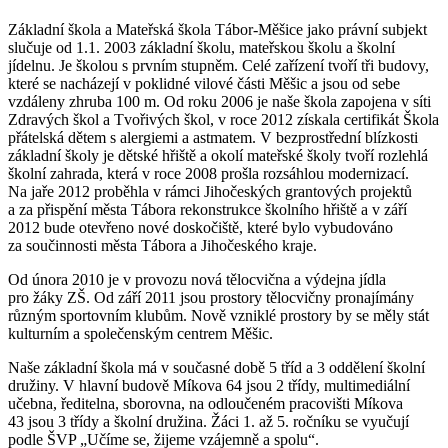
Základní škola a Mateřská škola Tábor-Měšice jako právní subjekt
slučuje od 1.1. 2003 základní školu, mateřskou školu a školní
jídelnu. Je školou s prvním stupněm. Celé zařízení tvoří tři budovy,
které se nacházejí v poklidné vilové části Měšic a jsou od sebe
vzdáleny zhruba 100 m. Od roku 2006 je naše škola zapojena v síti
Zdravých škol a Tvořivých škol, v roce 2012 získala certifikát Škola
přátelská dětem s alergiemi a astmatem. V bezprostřední blízkosti
základní školy je dětské hřiště a okolí mateřské školy tvoří rozlehlá
školní zahrada, která v roce 2008 prošla rozsáhlou modernizací.
Na jaře 2012 proběhla v rámci Jihočeských grantových projektů
a za přispění města Tábora rekonstrukce školního hřiště a v září
2012 bude otevřeno nové doskočiště, které bylo vybudováno
za součinnosti města Tábora a Jihočeského kraje.
Od února 2010 je v provozu nová tělocvična a výdejna jídla
pro žáky ZŠ. Od září 2011 jsou prostory tělocvičny pronajímány
různým sportovním klubům. Nově vzniklé prostory by se měly stát
kulturním a společenským centrem Měšic.
Naše základní škola má v současné době 5 tříd a 3 oddělení školní
družiny. V hlavní budově Míkova 64 jsou 2 třídy, multimediální
učebna, ředitelna, sborovna, na odloučeném pracovišti Míkova
43 jsou 3 třídy a školní družina. Žáci 1. až 5. ročníku se vyučují
podle ŠVP „Učíme se, žijeme vzájemně a spolu“.