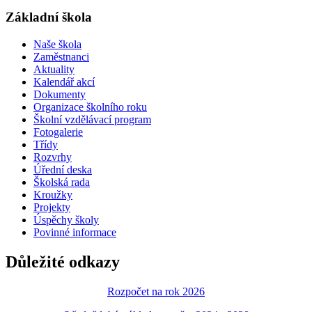
Základní škola
Naše škola
Zaměstnanci
Aktuality
Kalendář akcí
Dokumenty
Organizace školního roku
Školní vzdělávací program
Fotogalerie
Třídy
Rozvrhy
Úřední deska
Školská rada
Kroužky
Projekty
Úspěchy školy
Povinné informace
Důležité odkazy
Rozpočet na rok 2026