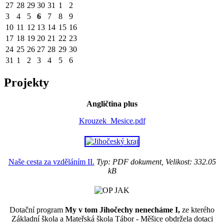
27
28
29
30
31
1
2
3
4
5
6
7
8
9
10
11
12
13
14
15
16
17
18
19
20
21
22
23
24
25
26
27
28
29
30
31
1
2
3
4
5
6
Projekty
Angličtina plus
Krouzek_Mesice.pdf
Naše cesta za vzděláním II.
Typ: PDF dokument, Velikost: 332.05
kB
Dotační program
My v tom Jihočechy nenecháme I,
ze kterého
Základní škola a Mateřská škola Tábor - Měšice obdržela dotaci