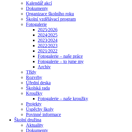
Kalendář akcí
Dokumenty
Organizace školního roku
Školní vzdělávací program
Fotogalerie
2025⁄2026
2024⁄2025
2023⁄2024
2022⁄2023
2021⁄2022
Fotogalerie – naše práce
Fotogalerie – to jsme my
Archiv
Třídy
Rozvrhy
Úřední deska
Školská rada
Kroužky
Fotogalerie – naše kroužky
Projekty
Úspěchy školy
Povinné informace
Školní družina
Aktuality
Dokumenty