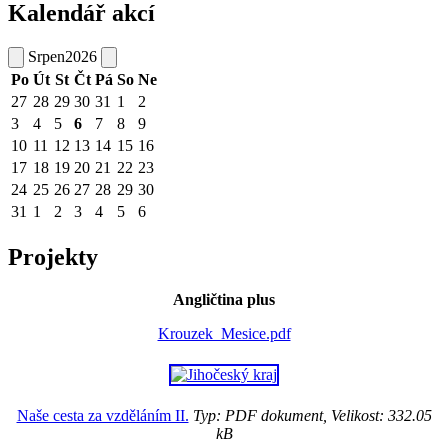
Kalendář akcí
Srpen
2026
Po
Út
St
Čt
Pá
So
Ne
27
28
29
30
31
1
2
3
4
5
6
7
8
9
10
11
12
13
14
15
16
17
18
19
20
21
22
23
24
25
26
27
28
29
30
31
1
2
3
4
5
6
Projekty
Angličtina plus
Krouzek_Mesice.pdf
Naše cesta za vzděláním II.
Typ: PDF dokument, Velikost: 332.05
kB