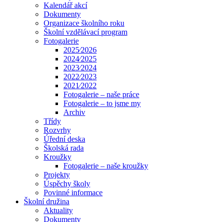
Kalendář akcí
Dokumenty
Organizace školního roku
Školní vzdělávací program
Fotogalerie
2025⁄2026
2024⁄2025
2023⁄2024
2022⁄2023
2021⁄2022
Fotogalerie – naše práce
Fotogalerie – to jsme my
Archiv
Třídy
Rozvrhy
Úřední deska
Školská rada
Kroužky
Fotogalerie – naše kroužky
Projekty
Úspěchy školy
Povinné informace
Školní družina
Aktuality
Dokumenty