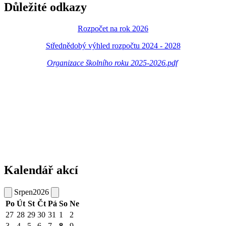
Důležité odkazy
Rozpočet na rok 2026
Střednědobý výhled rozpočtu 2024 - 2028
Organizace školního roku 2025-2026.pdf
Kalendář akcí
Srpen
2026
Po
Út
St
Čt
Pá
So
Ne
27
28
29
30
31
1
2
3
4
5
6
7
8
9