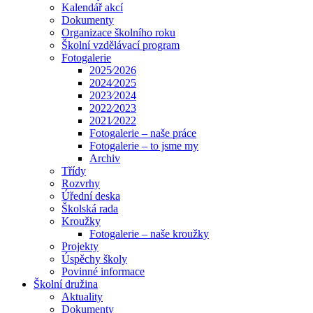
Kalendář akcí
Dokumenty
Organizace školního roku
Školní vzdělávací program
Fotogalerie
2025⁄2026
2024⁄2025
2023⁄2024
2022⁄2023
2021⁄2022
Fotogalerie – naše práce
Fotogalerie – to jsme my
Archiv
Třídy
Rozvrhy
Úřední deska
Školská rada
Kroužky
Fotogalerie – naše kroužky
Projekty
Úspěchy školy
Povinné informace
Školní družina
Aktuality
Dokumenty