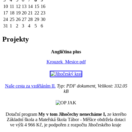
10
11
12
13
14
15
16
17
18
19
20
21
22
23
24
25
26
27
28
29
30
31
1
2
3
4
5
6
Projekty
Angličtina plus
Krouzek_Mesice.pdf
Naše cesta za vzděláním II.
Typ: PDF dokument, Velikost: 332.05
kB
Dotační program
My v tom Jihočechy nenecháme I,
ze kterého
Základní škola a Mateřská škola Tábor - Měšice obdržela dotaci
ve výši 4 966 Kč, je podpořen z rozpočtu Jihočeského kraje