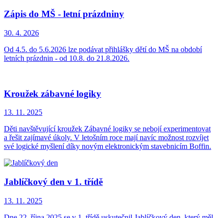
Zápis do MŠ - letní prázdniny
30. 4.
2026
Od 4.5. do 5.6.2026 lze podávat přihlášky dětí do MŠ na období
letních prázdnin - od 10.8. do 21.8.2026.
Kroužek zábavné logiky
13. 11.
2025
Děti navštěvující kroužek Zábavné logiky se nebojí experimentovat
a řešit zajímavé úkoly. V letošním roce mají navíc možnost rozvíjet
své logické myšlení díky novým elektronickým stavebnicím Boffin.
Jablíčkový den v 1. třídě
13. 11.
2025
Dne 22. října 2025 se v 1. třídě uskutečnil Jablíčkový den, který měl