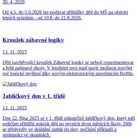
30. 4.
2026
Od 4.5. do 5.6.2026 lze podávat přihlášky dětí do MŠ na období
letních prázdnin - od 10.8. do 21.8.2026.
Kroužek zábavné logiky
13. 11.
2025
Děti navštěvující kroužek Zábavné logiky se nebojí experimentovat
a řešit zajímavé úkoly. V letošním roce mají navíc možnost rozvíjet
své logické myšlení díky novým elektronickým stavebnicím Boffin.
Jablíčkový den v 1. třídě
13. 11.
2025
Dne 22. října 2025 se v 1. třídě uskutečnil Jablíčkový den, který měl
rodičům přiblížit pokrok dětí po prvních dvou měsících školy. Děti
se předvedly ve skládání slabik do slov, počítání příkladů a
spolupráci ve skupinách.