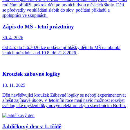
rodičům přiblížit pokrok dětí po prvních dvou měsících školy. Děti
se předvedly ve skládání slabik do slov, počítání příkladů a
spolupráci ve skupinách.
Zápis do MŠ - letní prázdniny
30. 4.
2026
Od 4.5. do 5.6.2026 lze podávat přihlášky dětí do MŠ na období
letních prázdnin - od 10.8. do 21.8.2026.
Kroužek zábavné logiky
13. 11.
2025
Děti navštěvující kroužek Zábavné logiky se nebojí experimentovat
a řešit zajímavé úkoly. V letošním roce mají navíc možnost rozvíjet
své logické myšlení díky novým elektronickým stavebnicím Boffin.
Jablíčkový den v 1. třídě