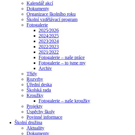
Kalendář akcí
Dokumenty
Organizace školního roku
Školní vzdělávací program
Fotogalerie
2025⁄2026
2024⁄2025
2023⁄2024
2022⁄2023
2021⁄2022
Fotogalerie – naše práce
Fotogalerie – to jsme my
Archiv
Třídy
Rozvrhy
Úřední deska
Školská rada
Kroužky
Fotogalerie – naše kroužky
Projekty
Úspěchy školy
Povinné informace
Školní družina
Aktuality
Dokumenty