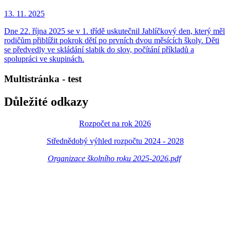
13. 11.
2025
Dne 22. října 2025 se v 1. třídě uskutečnil Jablíčkový den, který měl
rodičům přiblížit pokrok dětí po prvních dvou měsících školy. Děti
se předvedly ve skládání slabik do slov, počítání příkladů a
spolupráci ve skupinách.
Multistránka - test
Důležité odkazy
Rozpočet na rok 2026
Střednědobý výhled rozpočtu 2024 - 2028
Organizace školního roku 2025-2026.pdf