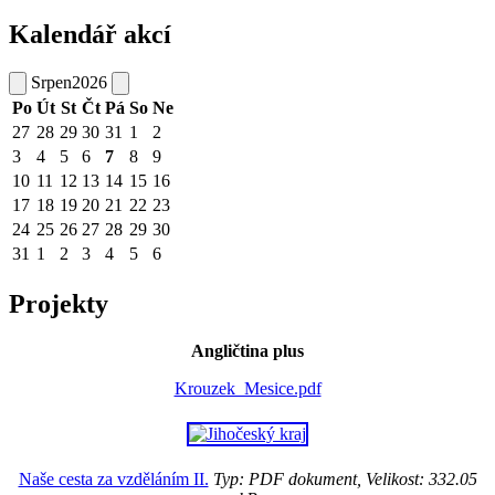
Kalendář akcí
Srpen
2026
Po
Út
St
Čt
Pá
So
Ne
27
28
29
30
31
1
2
3
4
5
6
7
8
9
10
11
12
13
14
15
16
17
18
19
20
21
22
23
24
25
26
27
28
29
30
31
1
2
3
4
5
6
Projekty
Angličtina plus
Krouzek_Mesice.pdf
Naše cesta za vzděláním II.
Typ: PDF dokument, Velikost: 332.05