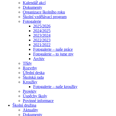
Kalendář akcí
Dokumenty
Organizace školního roku
Školní vzdělávací program
Fotogalerie
2025⁄2026
2024⁄2025
2023⁄2024
2022⁄2023
2021⁄2022
Fotogalerie – naše práce
Fotogalerie – to jsme my
Archiv
Třídy
Rozvrhy
Úřední deska
Školská rada
Kroužky
Fotogalerie – naše kroužky
Projekty
Úspěchy školy
Povinné informace
Školní družina
Aktuality
Dokumenty