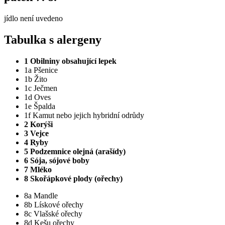
jídlo není uvedeno
Tabulka s alergeny
1 Obilniny obsahující lepek
1a Pšenice
1b Žito
1c Ječmen
1d Oves
1e Špalda
1f Kamut nebo jejich hybridní odrůdy
2 Korýši
3 Vejce
4 Ryby
5 Podzemnice olejná (arašídy)
6 Sója, sójové boby
7 Mléko
8 Skořápkové plody (ořechy)
8a Mandle
8b Lískové ořechy
8c Vlašské ořechy
8d Kešu ořechy