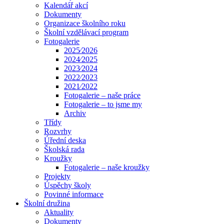
Kalendář akcí
Dokumenty
Organizace školního roku
Školní vzdělávací program
Fotogalerie
2025⁄2026
2024⁄2025
2023⁄2024
2022⁄2023
2021⁄2022
Fotogalerie – naše práce
Fotogalerie – to jsme my
Archiv
Třídy
Rozvrhy
Úřední deska
Školská rada
Kroužky
Fotogalerie – naše kroužky
Projekty
Úspěchy školy
Povinné informace
Školní družina
Aktuality
Dokumenty