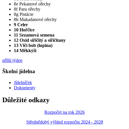
8e Pekanové ořechy
8f Para ořechy
8g Pistácie
8h Makadanové ořechy
9 Celer
10 Hořčice
11 Sezamová semena
12 Oxid siřičitý a siřičitany
13 Vlčí bob (lupina)
14 Měkkýši
příští týden
Školní jídelna
Jídelníček
Dokumenty
Důležité odkazy
Rozpočet na rok 2026
Střednědobý výhled rozpočtu 2024 - 2028