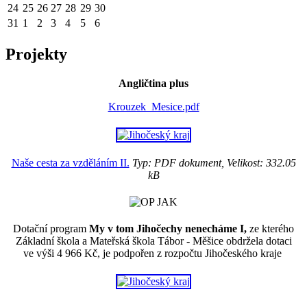
24
25
26
27
28
29
30
31
1
2
3
4
5
6
Projekty
Angličtina plus
Krouzek_Mesice.pdf
Naše cesta za vzděláním II.
Typ: PDF dokument, Velikost: 332.05
kB
Dotační program
My v tom Jihočechy nenecháme I,
ze kterého
Základní škola a Mateřská škola Tábor - Měšice obdržela dotaci
ve výši 4 966 Kč, je podpořen z rozpočtu Jihočeského kraje