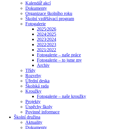
Kalendář akcí
Dokumenty
Organizace školního roku
Školní vzdělávací program
Fotogalerie
2025⁄2026
2024⁄2025
2023⁄2024
2022⁄2023
2021⁄2022
Fotogalerie – naše práce
Fotogalerie – to jsme my
Archiv
Třídy
Rozvrhy
Úřední deska
Školská rada
Kroužky
Fotogalerie – naše kroužky
Projekty
Úspěchy školy
Povinné informace
Školní družina
Aktuality
Dokumenty