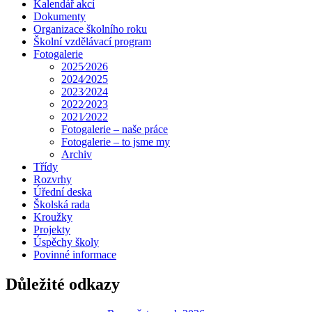
Kalendář akcí
Dokumenty
Organizace školního roku
Školní vzdělávací program
Fotogalerie
2025⁄2026
2024⁄2025
2023⁄2024
2022⁄2023
2021⁄2022
Fotogalerie – naše práce
Fotogalerie – to jsme my
Archiv
Třídy
Rozvrhy
Úřední deska
Školská rada
Kroužky
Projekty
Úspěchy školy
Povinné informace
Důležité odkazy